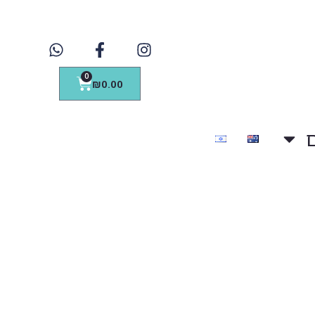
0
₪
0.00
ם