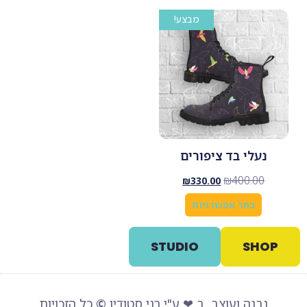
מבצע!
נעלי בד ציפורים
₪
400.00
₪
330.00
בחר אפשרויות
STUDIO
SHOP
נבנה ועוצב ב ❤ ע"י רני סטודיו
©
כל הזכויות