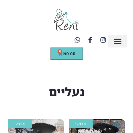
https://renicreations.com/
0
₪
0.00
נעליים
מבצע!
מבצע!