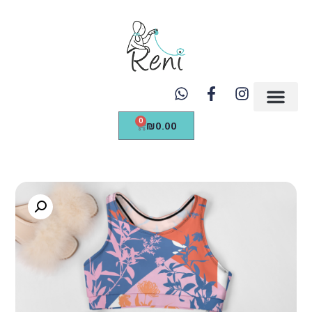
https://renicreations.com/
0
₪
0.00