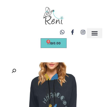
https://renicreations.com/
0
₪
0.00