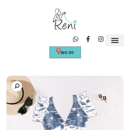
https://renicreations.com/
0
₪
0.00