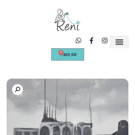
https://renicreations.com/
0
₪
0.00