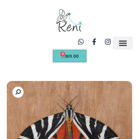
https://renicreations.com/
0
₪
0.00