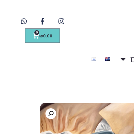
0
₪
0.00
ם