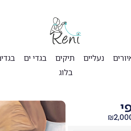
יורים
נעליים
תיקים
בגדי ים
בגדי
בלוג
י
₪
2,00