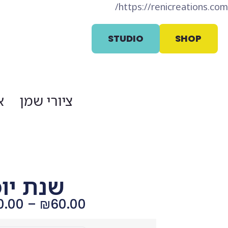
https://renicreations.com/
STUDIO
SHOP
ציורי שמן
א
שנת יופ
0.00
–
₪
60.00