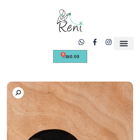
https://renicreations.com/
0
₪
0.00